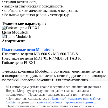
• термопластичность,
• высокая статическая проводимость,
• стойкость к химически активным веществам,
• большой диапазон рабочих температур.
Технические параметры:
Цепи Modutech
Ассортимент
Пластиковые цепи Modutech:
Пластиковые цепи MD 600 S / MD 600 TAB S
Пластиковые цепи MD1701 R / MD1701 TAB R
Гибкие цепи FLEXI
Турецкая компания Modutech производит модульные прямые
и поворотные модульные ленты, цепи и другие составляющие
(звездочки, лопасти, боковины) для автоматических
конвейерных систем. Предприятие экспортирует продукцию
Мы используем файлы cookie и сервисы веб-аналитики (включая
в более 40 стран мира.
Яндекс.Метрику) для улучшения работы сайта и анализа
посещаемости. Продолжая использовать сайт или нажимая
Политика использования файлов cookie
«Принять», вы соглашаетесь с
Политикой использования файлов
Политика обработки персональных данных
Cookie
, и даете
Согласие на обработку персональных данных
.
Согласие на обработку персональных данных
Обратите внимание, что вы можете отозвать свое согласие в