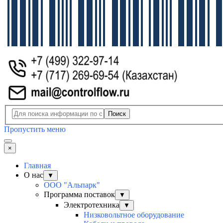
Поиск
Пропустить меню
×
Главная
О нас
▼
ООО "Альпарк"
Программа поставок
▼
Электротехника
▼
Низковольтное оборудование