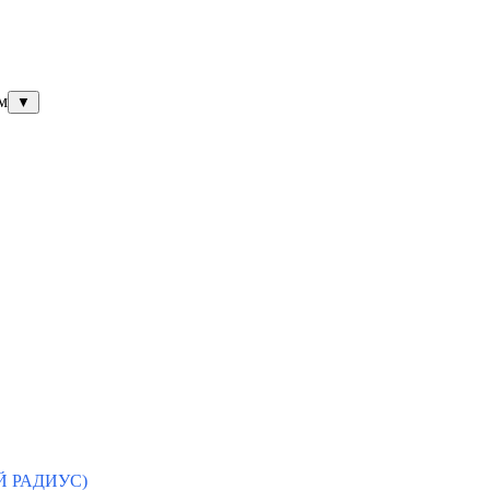
м
▼
ЫЙ РАДИУС)